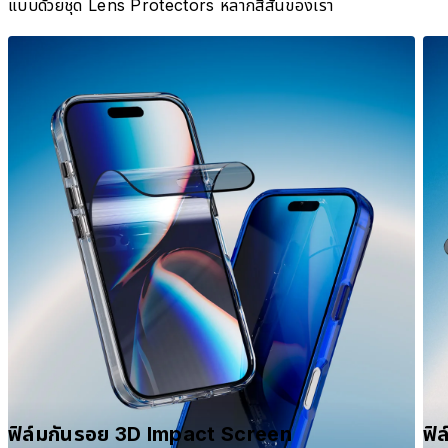
แบบด้วยชุด Lens Protectors หลากสีสันของเรา
ฟิล์มกันรอย 3D Impact Screen
ฟิ