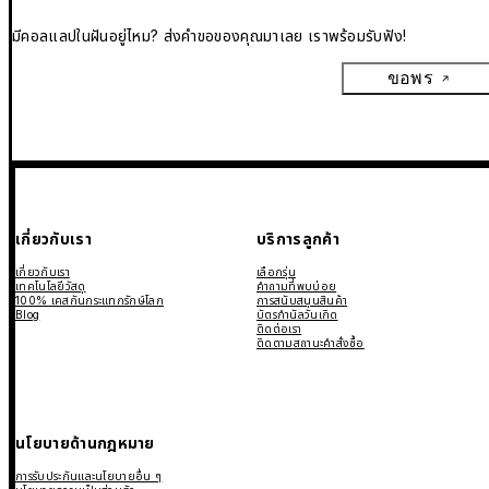
มีคอลแลปในฝันอยู่ไหม? ส่งคำขอของคุณมาเลย เราพร้อมรับฟัง!
ขอพร
เกี่ยวกับเรา
บริการลูกค้า
เกี่ยวกับเรา
เลือกรุ่น
เทคโนโลยีวัสดุ
คำถามที่พบบ่อย
100% เคสกันกระแทกรักษ์โลก
การสนับสนุนสินค้า
Blog
บัตรกำนัลวันเกิด
ติดต่อเรา
ติดตามสถานะคำสั่งซื้อ
นโยบายด้านกฎหมาย
การรับประกันและนโยบายอื่น ๆ