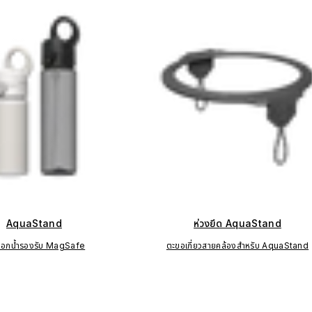
AquaStand
ห่วงยึด AquaStand
บอกน้ำรองรับ MagSafe
ตะขอเกี่ยวสายคล้องสำหรับ AquaStand