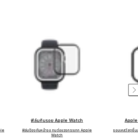
ฟิล์มกันรอย Apple Watch
Apple
ple
ฟิล์มป้องกันหน้าจอ ทนต่อแรงกระแทก Apple
ขอบเคสวัสดุชิ้
Watch