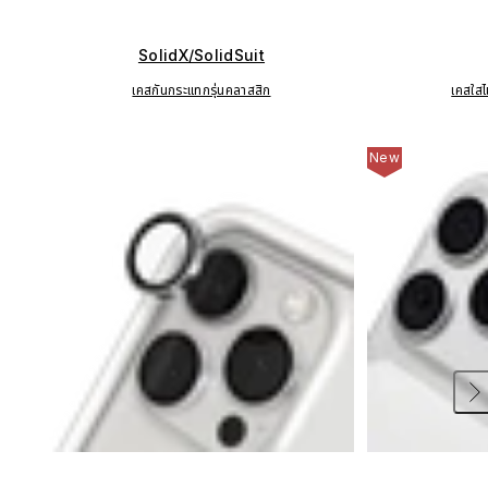
SolidX/SolidSuit
เคสกันกระแทกรุ่นคลาสสิก
เคสใสไ
New