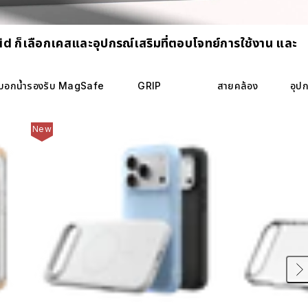
oid ก็เลือกเคสและอุปกรณ์เสริมที่ตอบโจทย์การใช้งาน และ
บอกน้ำรองรับ MagSafe
GRIP
สายคล้อง
อุป
New