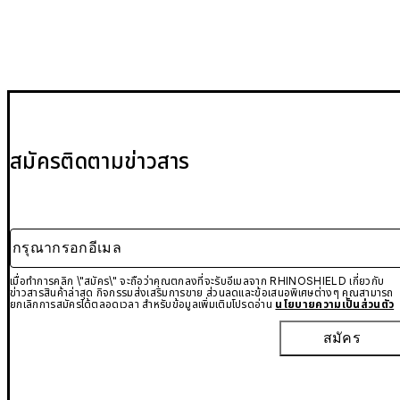
สมัครติดตามข่าวสาร
กรุณากรอกอีเมล
เมื่อทำการคลิก \"สมัคร\" จะถือว่าคุณตกลงที่จะรับอีเมลจาก RHINOSHIELD เกี่ยวกับ
ข่าวสารสินค้าล่าสุด กิจกรรมส่งเสริมการขาย ส่วนลดและข้อเสนอพิเศษต่างๆ คุณสามารถ
ยกเลิกการสมัครได้ตลอดเวลา สำหรับข้อมูลเพิ่มเติมโปรดอ่าน
นโยบายความเป็นส่วนตัว
สมัคร