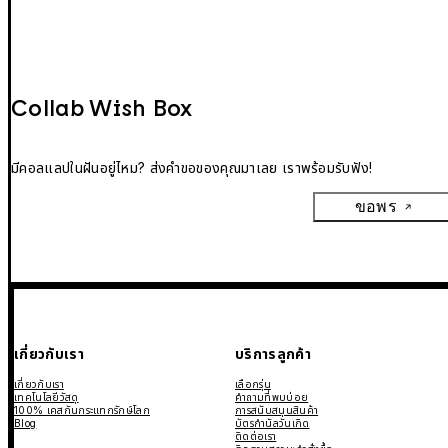
Collab Wish Box
มีคอลแลปในฝันอยู่ไหม? ส่งคำขอของคุณมาเลย เราพร้อมรับฟัง!
ขอพร
เกี่ยวกับเรา
บริการลูกค้า
เกี่ยวกับเรา
เลือกรุ่น
เทคโนโลยีวัสดุ
คำถามที่พบบ่อย
100% เคสกันกระแทกรักษ์โลก
การสนับสนุนสินค้า
Blog
บัตรกำนัลวันเกิด
ติดต่อเรา