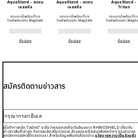
AquaStand - สแตน
AquaStand - สแตน
AquaStand -
เลสสตีล
เลสสตีล
Tritan
กระบอกน้ำพร้อมที่วาง
กระบอกน้ำพร้อมที่วาง
กระบอกน้ำพร้อมที่วา
โทรศัพท์รองรับ MagSafe
โทรศัพท์รองรับ MagSafe
โทรศัพท์รองรับ MagS
ช้อปเลย
ช้อปเลย
ช้อปเลย
สมัครติดตามข่าวสาร
กรุณากรอกอีเมล
เมื่อทำการคลิก \"สมัคร\" จะถือว่าคุณตกลงที่จะรับอีเมลจาก RHINOSHIELD เกี่ยวกับ
ข่าวสารสินค้าล่าสุด กิจกรรมส่งเสริมการขาย ส่วนลดและข้อเสนอพิเศษต่างๆ คุณสามารถ
ยกเลิกการสมัครได้ตลอดเวลา สำหรับข้อมูลเพิ่มเติมโปรดอ่าน
นโยบายความเป็นส่วนตัว