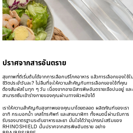
ปราศจากสารอันตราย
สุขภาพที่ดีเริ่มต้นได้จากการเลือกบริโภคอาหาร แล้วการเลือกของใช้ใ
ชีวิตประจำวันละ? ไม่ลืมที่จะให้ความสำคัญกับการเลือกของใช้ที่คุณ
ต้องสัมผัสในทุก ๆ วัน เนื่องจากอาจมีสารพิษอันตรายเจือปนอยู่ และ
สามารถซึมเข้าร่างกายของคุณผ่านทางผิวหนังได้
เราให้ความสำคัญกับสุขภาพของคุณมาโดยตลอด ผลิตภัณฑ์ของเรา
อาทิ กระบอกน้ำ เคสโทรศัพท์ และสายนาฬิกา ทั้งหมดนี้ผ่านรับการ
รับรองมาตรฐานระดับอาหารและยา มั่นใจได้ว่าอุปกรณ์เสริมของ
RHINOSHIELD นั้นปราศจากสารพิษอันตราย อย่าง
BPA/BPS/BPF