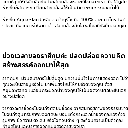
แมทช์ลุคให้ปังขึ้นอีกขั้นด้วยสายคล้องหลากดีไซน์จากเรา เมื่อใช้คู่กับ
ห่วงยึดก็สามารถเปลี่ยนสายคล้องให้เป็นสายสะพายกระบอกน้ำได้
ห่วงยึด AquaStand ผลิตจากวัสดุรีไซเคิล 100% จากเคสโทรศัพท์
Clear ที่ผ่านการใช้งานแล้ว สอดคล้องกับไลฟ์สไตล์ที่ยั่งยืนของคุณ
ช่วงเวลาของราศีกุมภ์: ปลดปล่อยความคิด
สร้างสรรค์ออกมาให้สุด
ราศีกุมภ์: มีจินตนาการไม่มีสิ้นสุด มีความมั่นใจในการแสดงออก ไม่ว่
คุณจะเป็นสายมูหรือไม่ มาเพิ่มสิ่งใหม่ให้กับชีวิตของคุณ ด้วย
AquaStand เปลี่ยนกระบอกน้ำของคุณให้เป็นผลงานศิลปะชิ้นเอก
อย่างมีสไตล์
จากตัวละครชื่อดังไปจนถึงศิลปินชื่อดัง จากสุนทรียภาพของธรรมชาต
ไปจนถึงสุนทรียภาพของศิลปะ ปรับแต่งกระบอกน้ำของคุณเองด้วย
รูปภาพ ข้อความ ตัวเลข หรือไอคอนต่าง ๆ สะท้อนความเป็นตัวคุณ
ผ่านดีไซน์และบริการออกแบบลวดลายของเรา