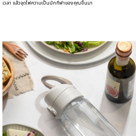
เวลา แล้วจุดไฟความเป็นนักกีฬาของคุณขึ้นมา