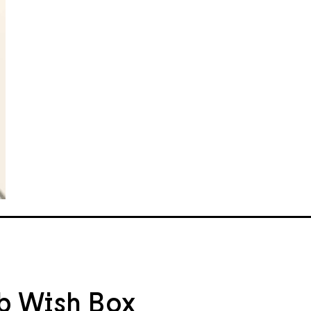
b Wish Box