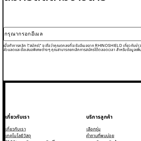
กรุณากรอกอีเมล
เมื่อทำการคลิก \"สมัคร\" จะถือว่าคุณตกลงที่จะรับอีเมลจาก RHINOSHIELD เกี่ยวกับข่า
ส่วนลดและข้อเสนอพิเศษต่างๆ คุณสามารถยกเลิกการสมัครได้ตลอดเวลา สำหรับข้อมูลเพิ่
เกี่ยวกับเรา
บริการลูกค้า
เกี่ยวกับเรา
เลือกรุ่น
เทคโนโลยีวัสดุ
คำถามที่พบบ่อย