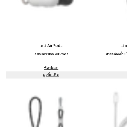
เคส AirPods
สา
เคสกันกระแทก AirPods
สายคล้องน้ำหน
ช้อปเลย
ดูเพิ่มเติม