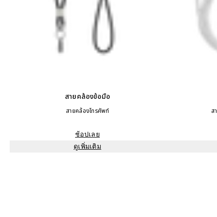
สายคล้องข้อมือ
สายคล้องโทรศัพท์
สา
ช้อปเลย
ดูเพิ่มเติม