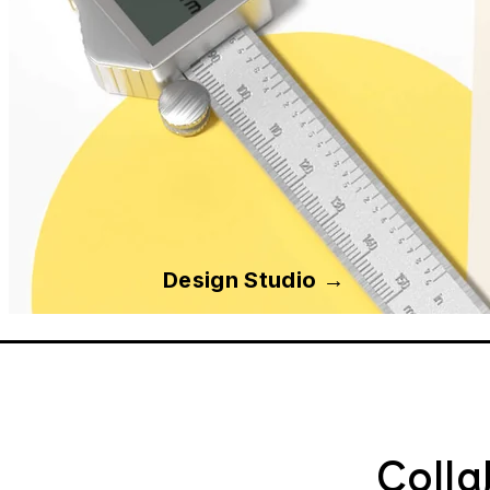
Design Studio →
Colla