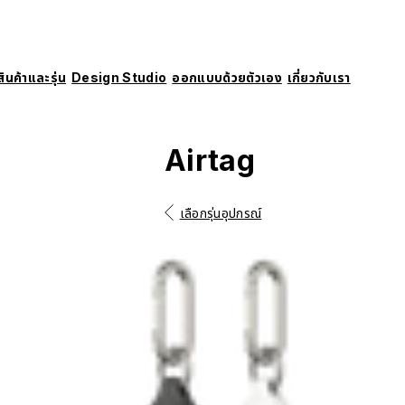
สินค้าและรุ่น
Design Studio
ออกแบบด้วยตัวเอง
เกี่ยวกับเรา
Airtag
เลือกรุ่นอุปกรณ์