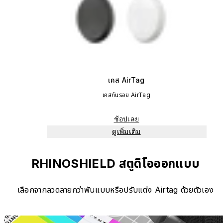
เคส AirTag
เคสกันรอย AirTag
ช้อปเลย
ดูเพิ่มเติม
RHINOSHIELD สตูดิโอออกแบบ
เลือกจากลวดลายกว่าพันแบบหรือปรับแต่ง Airtag ด้วยตัวเอง