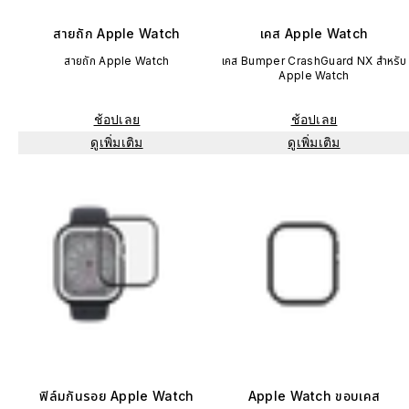
สายถัก Apple Watch
เคส Apple Watch
สายถัก Apple Watch
เคส Bumper CrashGuard NX สำหรับ
Apple Watch
ช้อปเลย
ช้อปเลย
ดูเพิ่มเติม
ดูเพิ่มเติม
ฟิล์มกันรอย Apple Watch
Apple Watch ขอบเคส