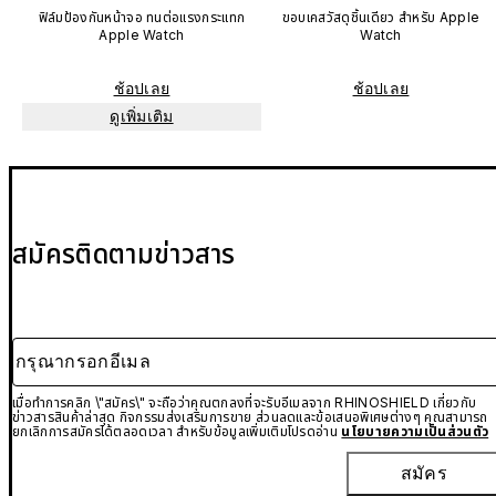
ฟิล์มป้องกันหน้าจอ ทนต่อแรงกระแทก
ขอบเคสวัสดุชิ้นเดียว สำหรับ Apple
Apple Watch
Watch
ช้อปเลย
ช้อปเลย
ดูเพิ่มเติม
สมัครติดตามข่าวสาร
กรุณากรอกอีเมล
เมื่อทำการคลิก \"สมัคร\" จะถือว่าคุณตกลงที่จะรับอีเมลจาก RHINOSHIELD เกี่ยวกับ
ข่าวสารสินค้าล่าสุด กิจกรรมส่งเสริมการขาย ส่วนลดและข้อเสนอพิเศษต่างๆ คุณสามารถ
ยกเลิกการสมัครได้ตลอดเวลา สำหรับข้อมูลเพิ่มเติมโปรดอ่าน
นโยบายความเป็นส่วนตัว
สมัคร