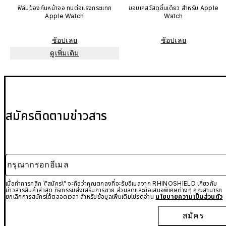
ฟิล์มป้องกันหน้าจอ ทนต่อแรงกระแทก
ขอบเคสวัสดุชิ้นเดียว สำหรับ Apple
Apple Watch
Watch
ช้อปเลย
ช้อปเลย
ดูเพิ่มเติม
สมัครติดตามข่าวสาร
กรุณากรอกอีเมล
เมื่อทำการคลิก \"สมัคร\" จะถือว่าคุณตกลงที่จะรับอีเมลจาก RHINOSHIELD เกี่ยวกับ
ข่าวสารสินค้าล่าสุด กิจกรรมส่งเสริมการขาย ส่วนลดและข้อเสนอพิเศษต่างๆ คุณสามารถ
ยกเลิกการสมัครได้ตลอดเวลา สำหรับข้อมูลเพิ่มเติมโปรดอ่าน
นโยบายความเป็นส่วนตัว
สมัคร