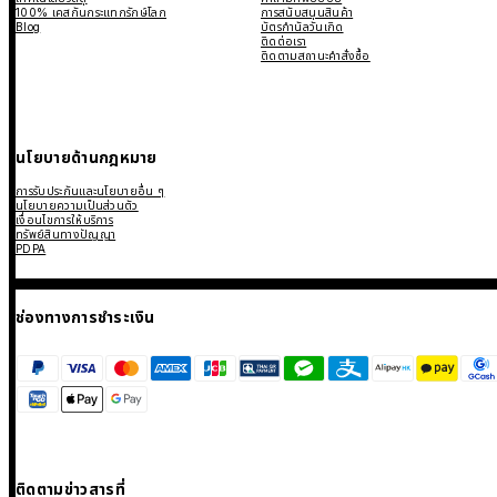
100% เคสกันกระแทกรักษ์โลก
การสนับสนุนสินค้า
Blog
บัตรกำนัลวันเกิด
ติดต่อเรา
ติดตามสถานะคำสั่งซื้อ
นโยบายด้านกฎหมาย
การรับประกันและนโยบายอื่น ๆ
นโยบายความเป็นส่วนตัว
เงื่อนไขการให้บริการ
ทรัพย์สินทางปัญญา
PDPA
ช่องทางการชำระเงิน
ติดตามข่าวสารที่