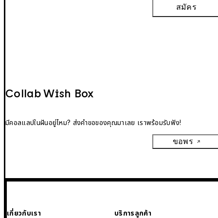
สมัคร
Collab Wish Box
มีคอลแลปในฝันอยู่ไหม? ส่งคำขอของคุณมาเลย เราพร้อมรับฟัง!
ขอพร
เกี่ยวกับเรา
บริการลูกค้า