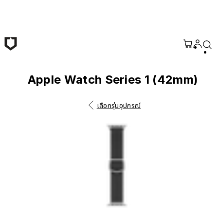
ข้ามไปยังเนื้อหาหลัก
Apple Watch Series 1 (42mm)
เลือกรุ่นอุปกรณ์