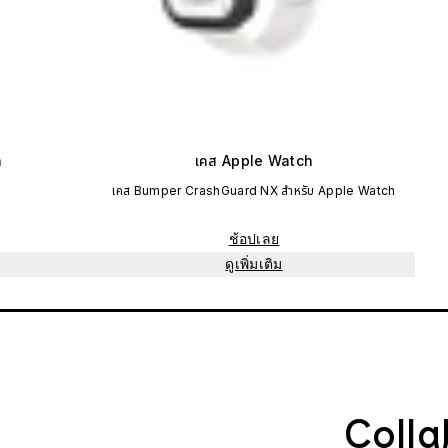
h
เคส Apple Watch
เคส Bumper CrashGuard NX สำหรับ Apple Watch
ช้อปเลย
ดูเพิ่มเติม
Colla