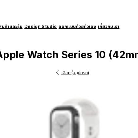
สินค้าและรุ่น
Design Studio
ออกแบบด้วยตัวเอง
เกี่ยวกับเรา
Apple Watch Series 10 (42m
เลือกรุ่นอุปกรณ์