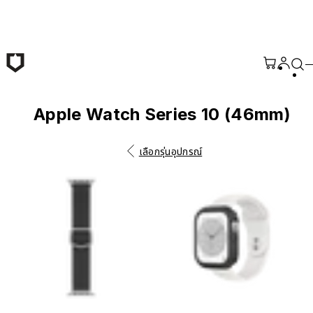
ข้ามไปยังเนื้อหาหลัก
Apple Watch Series 10 (46mm)
เลือกรุ่นอุปกรณ์