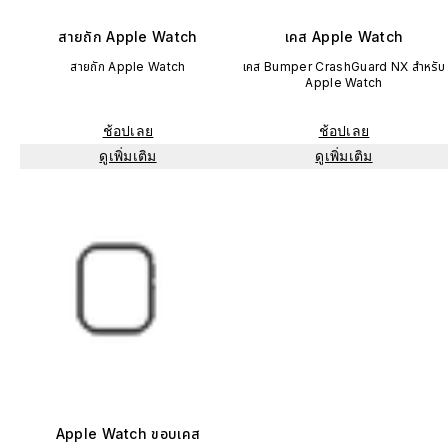
สายถัก Apple Watch
เคส Apple Watch
สายถัก Apple Watch
เคส Bumper CrashGuard NX สำหรับ
Apple Watch
ช้อปเลย
ช้อปเลย
ดูเพิ่มเติม
ดูเพิ่มเติม
Apple Watch ขอบเคส