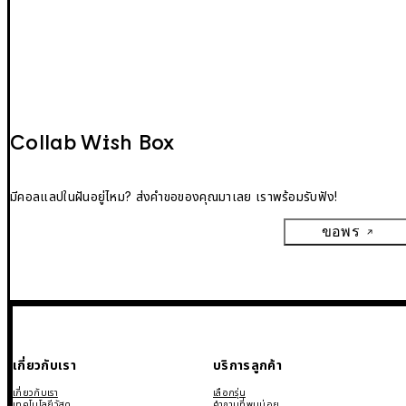
Collab Wish Box
มีคอลแลปในฝันอยู่ไหม? ส่งคำขอของคุณมาเลย เราพร้อมรับฟัง!
ขอพร
เกี่ยวกับเรา
บริการลูกค้า
เกี่ยวกับเรา
เลือกรุ่น
เทคโนโลยีวัสดุ
คำถามที่พบบ่อย