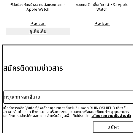
ฟิล์มป้องกันหน้าจอ ทนต่อแรงกระแทก
ขอบเคสวัสดุชิ้นเดียว สำหรับ Apple
Apple Watch
Watch
ช้อปเลย
ช้อปเลย
ดูเพิ่มเติม
สมัครติดตามข่าวสาร
กรุณากรอกอีเมล
เมื่อทำการคลิก \"สมัคร\" จะถือว่าคุณตกลงที่จะรับอีเมลจาก RHINOSHIELD เกี่ยวกับ
ข่าวสารสินค้าล่าสุด กิจกรรมส่งเสริมการขาย ส่วนลดและข้อเสนอพิเศษต่างๆ คุณสามารถ
ยกเลิกการสมัครได้ตลอดเวลา สำหรับข้อมูลเพิ่มเติมโปรดอ่าน
นโยบายความเป็นส่วนตัว
สมัคร