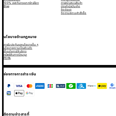
100% เคสกันกระแทกรักษ์โลก
การสนับสนุนสินค้า
Blog
บัตรกำนัลวันเกิด
ติดต่อเรา
ติดตามสถานะคำสั่งซื้อ
นโยบายด้านกฎหมาย
การรับประกันและนโยบายอื่น ๆ
นโยบายความเป็นส่วนตัว
เงื่อนไขการให้บริการ
ทรัพย์สินทางปัญญา
PDPA
ช่องทางการชำระเงิน
ติดตามข่าวสารที่