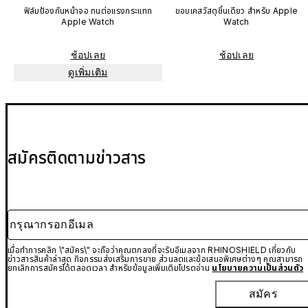
ฟิล์มป้องกันหน้าจอ ทนต่อแรงกระแทก
ขอบเคสวัสดุชิ้นเดียว สำหรับ Apple
Apple Watch
Watch
ช้อปเลย
ช้อปเลย
ดูเพิ่มเติม
สมัครติดตามข่าวสาร
กรุณากรอกอีเมล
เมื่อทำการคลิก \"สมัคร\" จะถือว่าคุณตกลงที่จะรับอีเมลจาก RHINOSHIELD เกี่ยวกับ
ข่าวสารสินค้าล่าสุด กิจกรรมส่งเสริมการขาย ส่วนลดและข้อเสนอพิเศษต่างๆ คุณสามารถ
ยกเลิกการสมัครได้ตลอดเวลา สำหรับข้อมูลเพิ่มเติมโปรดอ่าน
นโยบายความเป็นส่วนตัว
สมัคร