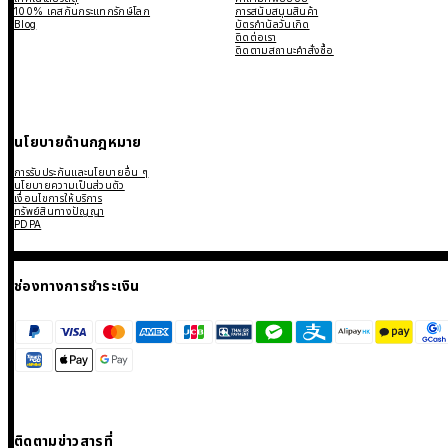
100% เคสกันกระแทกรักษ์โลก
การสนับสนุนสินค้า
Blog
บัตรกำนัลวันเกิด
ติดต่อเรา
ติดตามสถานะคำสั่งซื้อ
นโยบายด้านกฎหมาย
การรับประกันและนโยบายอื่น ๆ
นโยบายความเป็นส่วนตัว
เงื่อนไขการให้บริการ
ทรัพย์สินทางปัญญา
PDPA
ช่องทางการชำระเงิน
ติดตามข่าวสารที่