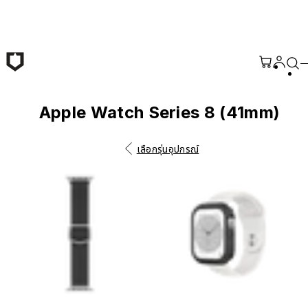
ข้ามไปยังเนื้อหาหลัก
Apple Watch Series 8 (41mm)
เลือกรุ่นอุปกรณ์