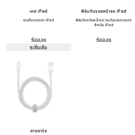
เคส iPad
ฟิล์มกันรอยหน้าจอ iPad
เคสกันกระแทก iPad
ฟิล์มป้องกันหน้าจอ ทนต่อแรงกระแทก
สำหรับ iPad
ช้อปเลย
ช้อปเลย
ดูเพิ่มเติม
สายชาร์จ