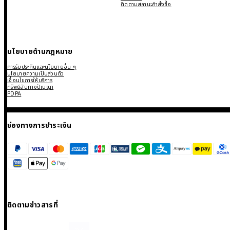
ติดตามสถานะคำสั่งซื้อ
นโยบายด้านกฎหมาย
การรับประกันและนโยบายอื่น ๆ
นโยบายความเป็นส่วนตัว
เงื่อนไขการให้บริการ
ทรัพย์สินทางปัญญา
PDPA
ช่องทางการชำระเงิน
ติดตามข่าวสารที่