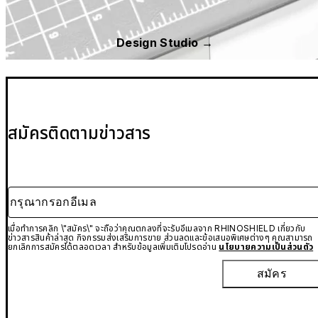
Design Studio →
สมัครติดตามข่าวสาร
กรุณากรอกอีเมล
เมื่อทำการคลิก \"สมัคร\" จะถือว่าคุณตกลงที่จะรับอีเมลจาก RHINOSHIELD เกี่ยวกับ
ข่าวสารสินค้าล่าสุด กิจกรรมส่งเสริมการขาย ส่วนลดและข้อเสนอพิเศษต่างๆ คุณสามารถ
ยกเลิกการสมัครได้ตลอดเวลา สำหรับข้อมูลเพิ่มเติมโปรดอ่าน
นโยบายความเป็นส่วนตัว
สมัคร