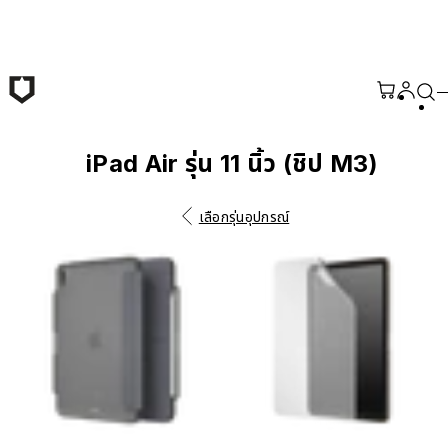
ข้ามไปยังเนื้อหาหลัก
iPad Air รุ่น 11 นิ้ว (ชิป M3)
เลือกรุ่นอุปกรณ์