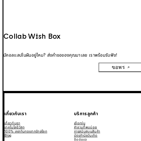
Collab Wish Box
มีคอลแลปในฝันอยู่ไหม? ส่งคำขอของคุณมาเลย เราพร้อมรับฟัง!
ขอพร
เกี่ยวกับเรา
บริการลูกค้า
เกี่ยวกับเรา
เลือกรุ่น
เทคโนโลยีวัสดุ
คำถามที่พบบ่อย
100% เคสกันกระแทกรักษ์โลก
การสนับสนุนสินค้า
Blog
บัตรกำนัลวันเกิด
ติดต่อเรา