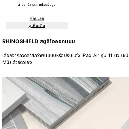
สายชาร์จและถ่ายโอนข้อมูล
ช้อปเลย
ดูเพิ่มเติม
RHINOSHIELD สตูดิโอออกแบบ
เลือกจากลวดลายกว่าพันแบบหรือปรับแต่ง iPad Air รุ่น 11 นิ้ว (ชิป
M3) ด้วยตัวเอง