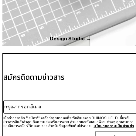
Design Studio →
สมัครติดตามข่าวสาร
กรุณากรอกอีเมล
เมื่อทำการคลิก \"สมัคร\" จะถือว่าคุณตกลงที่จะรับอีเมลจาก RHINOSHIELD เกี่ยวกับ
ข่าวสารสินค้าล่าสุด กิจกรรมส่งเสริมการขาย ส่วนลดและข้อเสนอพิเศษต่างๆ คุณสามารถ
ยกเลิกการสมัครได้ตลอดเวลา สำหรับข้อมูลเพิ่มเติมโปรดอ่าน
นโยบายความเป็นส่วนตัว