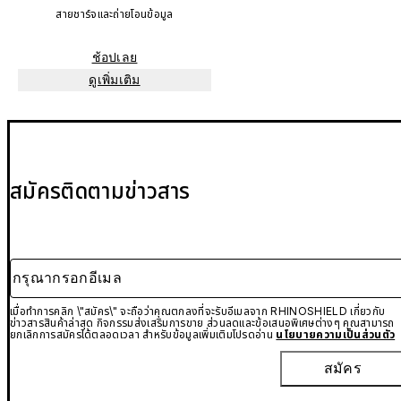
สายชาร์จและถ่ายโอนข้อมูล
ช้อปเลย
ดูเพิ่มเติม
สมัครติดตามข่าวสาร
กรุณากรอกอีเมล
เมื่อทำการคลิก \"สมัคร\" จะถือว่าคุณตกลงที่จะรับอีเมลจาก RHINOSHIELD เกี่ยวกับ
ข่าวสารสินค้าล่าสุด กิจกรรมส่งเสริมการขาย ส่วนลดและข้อเสนอพิเศษต่างๆ คุณสามารถ
ยกเลิกการสมัครได้ตลอดเวลา สำหรับข้อมูลเพิ่มเติมโปรดอ่าน
นโยบายความเป็นส่วนตัว
สมัคร