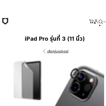
ข้ามไปยังเนื้อหาหลัก
iPad Pro รุ่นที่ 3 (11 นิ้ว)
เลือกรุ่นอุปกรณ์