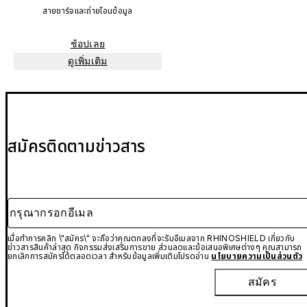
สายชาร์จและถ่ายโอนข้อมูล
ช้อปเลย
ดูเพิ่มเติม
สมัครติดตามข่าวสาร
กรุณากรอกอีเมล
เมื่อทำการคลิก \"สมัคร\" จะถือว่าคุณตกลงที่จะรับอีเมลจาก RHINOSHIELD เกี่ยวกับ
ข่าวสารสินค้าล่าสุด กิจกรรมส่งเสริมการขาย ส่วนลดและข้อเสนอพิเศษต่างๆ คุณสามารถ
ยกเลิกการสมัครได้ตลอดเวลา สำหรับข้อมูลเพิ่มเติมโปรดอ่าน
นโยบายความเป็นส่วนตัว
สมัคร