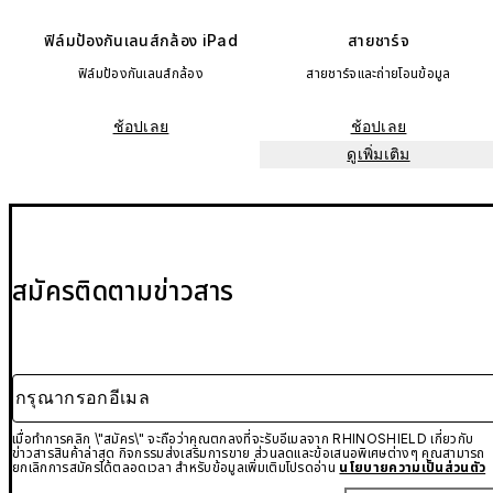
ฟิล์มป้องกันเลนส์กล้อง iPad
สายชาร์จ
ฟิล์มป้องกันเลนส์กล้อง
สายชาร์จและถ่ายโอนข้อมูล
ช้อปเลย
ช้อปเลย
ดูเพิ่มเติม
สมัครติดตามข่าวสาร
กรุณากรอกอีเมล
เมื่อทำการคลิก \"สมัคร\" จะถือว่าคุณตกลงที่จะรับอีเมลจาก RHINOSHIELD เกี่ยวกับ
ข่าวสารสินค้าล่าสุด กิจกรรมส่งเสริมการขาย ส่วนลดและข้อเสนอพิเศษต่างๆ คุณสามารถ
ยกเลิกการสมัครได้ตลอดเวลา สำหรับข้อมูลเพิ่มเติมโปรดอ่าน
นโยบายความเป็นส่วนตัว