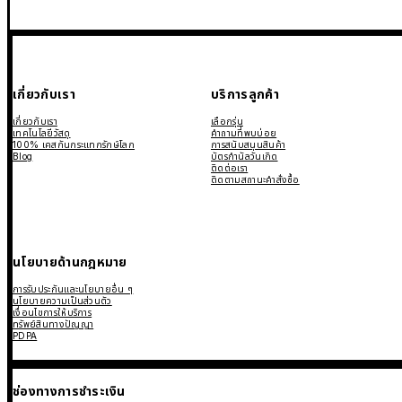
เกี่ยวกับเรา
บริการลูกค้า
เกี่ยวกับเรา
เลือกรุ่น
เทคโนโลยีวัสดุ
คำถามที่พบบ่อย
100% เคสกันกระแทกรักษ์โลก
การสนับสนุนสินค้า
Blog
บัตรกำนัลวันเกิด
ติดต่อเรา
ติดตามสถานะคำสั่งซื้อ
นโยบายด้านกฎหมาย
การรับประกันและนโยบายอื่น ๆ
นโยบายความเป็นส่วนตัว
เงื่อนไขการให้บริการ
ทรัพย์สินทางปัญญา
PDPA
ช่องทางการชำระเงิน