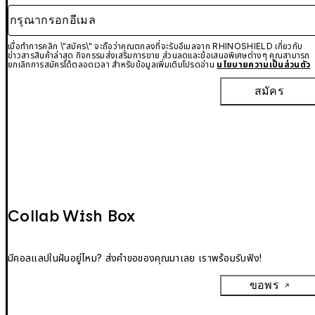
กรุณากรอกอีเมล
เมื่อทำการคลิก \"สมัคร\" จะถือว่าคุณตกลงที่จะรับอีเมลจาก RHINOSHIELD เกี่ยวกับ
ข่าวสารสินค้าล่าสุด กิจกรรมส่งเสริมการขาย ส่วนลดและข้อเสนอพิเศษต่างๆ คุณสามารถ
ยกเลิกการสมัครได้ตลอดเวลา สำหรับข้อมูลเพิ่มเติมโปรดอ่าน
นโยบายความเป็นส่วนตัว
สมัคร
Collab Wish Box
มีคอลแลปในฝันอยู่ไหม? ส่งคำขอของคุณมาเลย เราพร้อมรับฟัง!
ขอพร