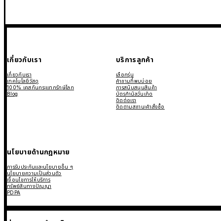
เกี่ยวกับเรา
บริการลูกค้า
เกี่ยวกับเรา
เลือกรุ่น
เทคโนโลยีวัสดุ
คำถามที่พบบ่อย
100% เคสกันกระแทกรักษ์โลก
การสนับสนุนสินค้า
Blog
บัตรกำนัลวันเกิด
ติดต่อเรา
ติดตามสถานะคำสั่งซื้อ
นโยบายด้านกฎหมาย
การรับประกันและนโยบายอื่น ๆ
นโยบายความเป็นส่วนตัว
เงื่อนไขการให้บริการ
ทรัพย์สินทางปัญญา
PDPA