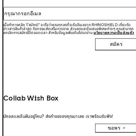
กรุณากรอกอีเมล
เมื่อทำการคลิก \"สมัคร\" จะถือว่าคุณตกลงที่จะรับอีเมลจาก RHINOSHIELD เกี่ยวกับ
ข่าวสารสินค้าล่าสุด กิจกรรมส่งเสริมการขาย ส่วนลดและข้อเสนอพิเศษต่างๆ คุณสามารถ
ยกเลิกการสมัครได้ตลอดเวลา สำหรับข้อมูลเพิ่มเติมโปรดอ่าน
นโยบายความเป็นส่วนตัว
สมัคร
Collab Wish Box
มีคอลแลปในฝันอยู่ไหม? ส่งคำขอของคุณมาเลย เราพร้อมรับฟัง!
ขอพร