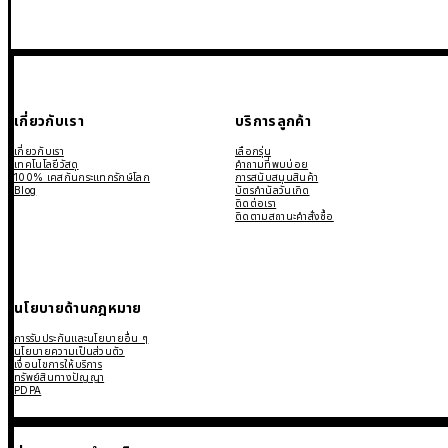
เกี่ยวกับเรา
บริการลูกค้า
เกี่ยวกับเรา
เลือกรุ่น
เทคโนโลยีวัสดุ
คำถามที่พบบ่อย
100% เคสกันกระแทกรักษ์โลก
การสนับสนุนสินค้า
Blog
บัตรกำนัลวันเกิด
ติดต่อเรา
ติดตามสถานะคำสั่งซื้อ
นโยบายด้านกฎหมาย
การรับประกันและนโยบายอื่น ๆ
นโยบายความเป็นส่วนตัว
เงื่อนไขการให้บริการ
ทรัพย์สินทางปัญญา
PDPA