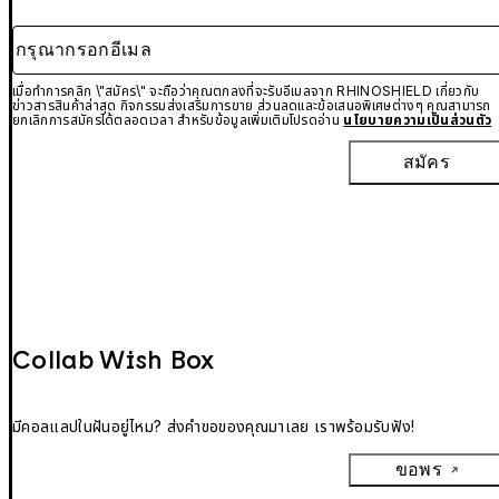
กรุณากรอกอีเมล
เมื่อทำการคลิก \"สมัคร\" จะถือว่าคุณตกลงที่จะรับอีเมลจาก RHINOSHIELD เกี่ยวกับ
ข่าวสารสินค้าล่าสุด กิจกรรมส่งเสริมการขาย ส่วนลดและข้อเสนอพิเศษต่างๆ คุณสามารถ
ยกเลิกการสมัครได้ตลอดเวลา สำหรับข้อมูลเพิ่มเติมโปรดอ่าน
นโยบายความเป็นส่วนตัว
สมัคร
Collab Wish Box
มีคอลแลปในฝันอยู่ไหม? ส่งคำขอของคุณมาเลย เราพร้อมรับฟัง!
ขอพร