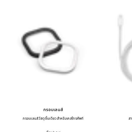
กรอบเลนส์
กรอบเลนส์วัสดุชิ้นเดียวสำหรับเคสโทรศัพท์
สา