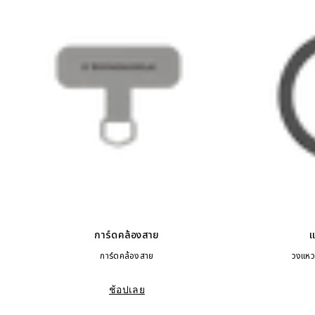
การ์ดคล้องสาย
แ
การ์ดคล้องสาย
วงแหว
ช้อปเลย