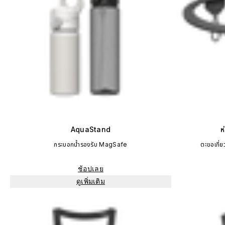
AquaStand
ห
กระบอกน้ำรองรับ MagSafe
ตะขอเกี่
ช้อปเลย
ดูเพิ่มเติม