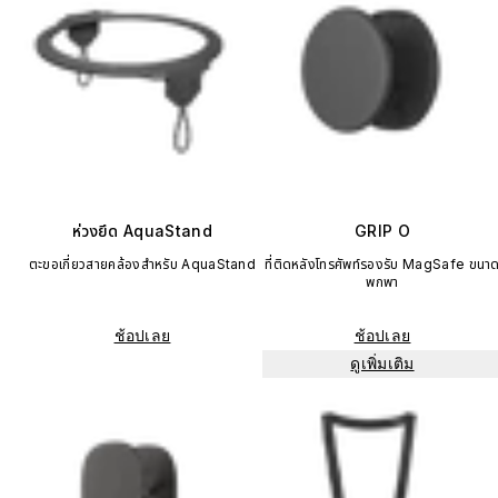
ห่วงยึด AquaStand
GRIP O
ตะขอเกี่ยวสายคล้องสำหรับ AquaStand
ที่ติดหลังโทรศัพท์รองรับ MagSafe ขนา
พกพา
ช้อปเลย
ช้อปเลย
ดูเพิ่มเติม