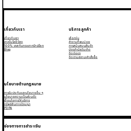
เกี่ยวกับเรา
บริการลูกค้า
เกี่ยวกับเรา
เลือกรุ่น
เทคโนโลยีวัสดุ
คำถามที่พบบ่อย
100% เคสกันกระแทกรักษ์โลก
การสนับสนุนสินค้า
Blog
บัตรกำนัลวันเกิด
ติดต่อเรา
ติดตามสถานะคำสั่งซื้อ
นโยบายด้านกฎหมาย
การรับประกันและนโยบายอื่น ๆ
นโยบายความเป็นส่วนตัว
เงื่อนไขการให้บริการ
ทรัพย์สินทางปัญญา
PDPA
ช่องทางการชำระเงิน