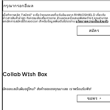
กรุณากรอกอีเมล
เมื่อทำการคลิก \"สมัคร\" จะถือว่าคุณตกลงที่จะรับอีเมลจาก RHINOSHIELD เกี่ยวกับ
ข่าวสารสินค้าล่าสุด กิจกรรมส่งเสริมการขาย ส่วนลดและข้อเสนอพิเศษต่างๆ คุณสามารถ
ยกเลิกการสมัครได้ตลอดเวลา สำหรับข้อมูลเพิ่มเติมโปรดอ่าน
นโยบายความเป็นส่วนตัว
สมัคร
Collab Wish Box
มีคอลแลปในฝันอยู่ไหม? ส่งคำขอของคุณมาเลย เราพร้อมรับฟัง!
ขอพร