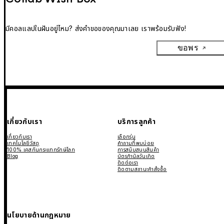
มีคอลแลปในฝันอยู่ไหม? ส่งคำขอของคุณมาเลย เราพร้อมรับฟัง!
ขอพร
เกี่ยวกับเรา
บริการลูกค้า
เกี่ยวกับเรา
เลือกรุ่น
เทคโนโลยีวัสดุ
คำถามที่พบบ่อย
100% เคสกันกระแทกรักษ์โลก
การสนับสนุนสินค้า
Blog
บัตรกำนัลวันเกิด
ติดต่อเรา
ติดตามสถานะคำสั่งซื้อ
นโยบายด้านกฎหมาย