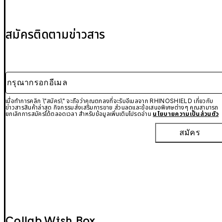
สมัครติดตามข่าวสาร
กรุณากรอกอีเมล
เมื่อทำการคลิก \"สมัคร\" จะถือว่าคุณตกลงที่จะรับอีเมลจาก RHINOSHIELD เกี่ยวกับ
ข่าวสารสินค้าล่าสุด กิจกรรมส่งเสริมการขาย ส่วนลดและข้อเสนอพิเศษต่างๆ คุณสามารถ
ยกเลิกการสมัครได้ตลอดเวลา สำหรับข้อมูลเพิ่มเติมโปรดอ่าน
นโยบายความเป็นส่วนตัว
สมัคร
Collab Wish Box