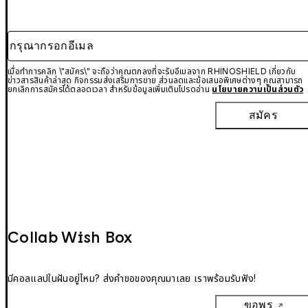
กรุณากรอกอีเมล
เมื่อทำการคลิก \"สมัคร\" จะถือว่าคุณตกลงที่จะรับอีเมลจาก RHINOSHIELD เกี่ยวกับ
ข่าวสารสินค้าล่าสุด กิจกรรมส่งเสริมการขาย ส่วนลดและข้อเสนอพิเศษต่างๆ คุณสามารถ
ยกเลิกการสมัครได้ตลอดเวลา สำหรับข้อมูลเพิ่มเติมโปรดอ่าน
นโยบายความเป็นส่วนตัว
สมัคร
Collab Wish Box
มีคอลแลปในฝันอยู่ไหม? ส่งคำขอของคุณมาเลย เราพร้อมรับฟัง!
ขอพร