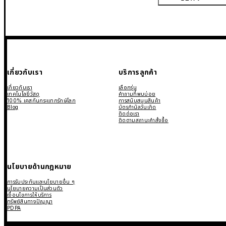
เกี่ยวกับเรา
บริการลูกค้า
เกี่ยวกับเรา
เลือกรุ่น
เทคโนโลยีวัสดุ
คำถามที่พบบ่อย
100% เคสกันกระแทกรักษ์โลก
การสนับสนุนสินค้า
Blog
บัตรกำนัลวันเกิด
ติดต่อเรา
ติดตามสถานะคำสั่งซื้อ
นโยบายด้านกฎหมาย
การรับประกันและนโยบายอื่น ๆ
นโยบายความเป็นส่วนตัว
เงื่อนไขการให้บริการ
ทรัพย์สินทางปัญญา
PDPA