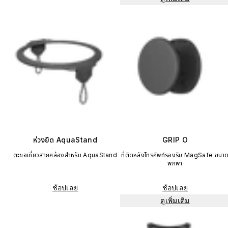
ห่วงยึด AquaStand
GRIP O
ตะขอเกี่ยวสายคล้องสำหรับ AquaStand
ที่ติดหลังโทรศัพท์รองรับ MagSafe ขนา
พกพา
ช้อปเลย
ช้อปเลย
ดูเพิ่มเติม