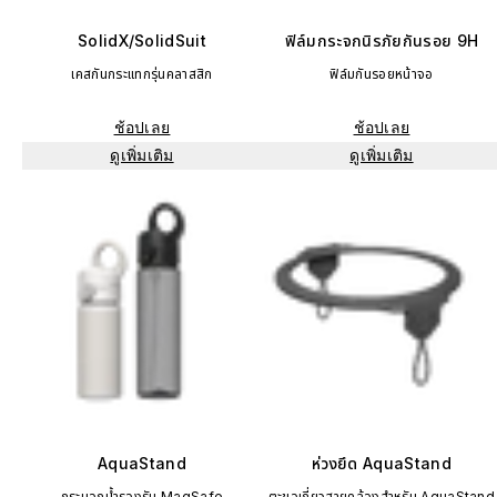
SolidX/SolidSuit
ฟิล์มกระจกนิรภัยกันรอย 9H
เคสกันกระแทกรุ่นคลาสสิก
ฟิล์มกันรอยหน้าจอ
ช้อปเลย
ช้อปเลย
ดูเพิ่มเติม
ดูเพิ่มเติม
AquaStand
ห่วงยึด AquaStand
กระบอกน้ำรองรับ MagSafe
ตะขอเกี่ยวสายคล้องสำหรับ AquaStand