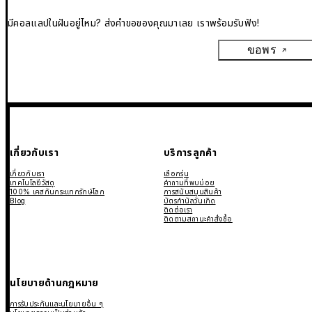
มีคอลแลปในฝันอยู่ไหม? ส่งคำขอของคุณมาเลย เราพร้อมรับฟัง!
ขอพร
เกี่ยวกับเรา
บริการลูกค้า
เกี่ยวกับเรา
เลือกรุ่น
เทคโนโลยีวัสดุ
คำถามที่พบบ่อย
100% เคสกันกระแทกรักษ์โลก
การสนับสนุนสินค้า
Blog
บัตรกำนัลวันเกิด
ติดต่อเรา
ติดตามสถานะคำสั่งซื้อ
นโยบายด้านกฎหมาย
การรับประกันและนโยบายอื่น ๆ