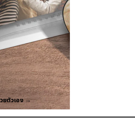
วยตัวเอง →