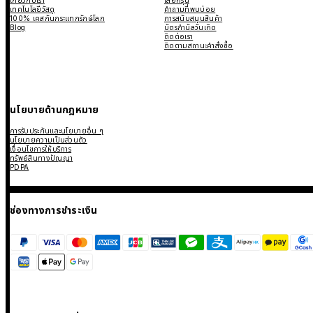
เทคโนโลยีวัสดุ
คำถามที่พบบ่อย
100% เคสกันกระแทกรักษ์โลก
การสนับสนุนสินค้า
Blog
บัตรกำนัลวันเกิด
ติดต่อเรา
ติดตามสถานะคำสั่งซื้อ
นโยบายด้านกฎหมาย
การรับประกันและนโยบายอื่น ๆ
นโยบายความเป็นส่วนตัว
เงื่อนไขการให้บริการ
ทรัพย์สินทางปัญญา
PDPA
ช่องทางการชำระเงิน