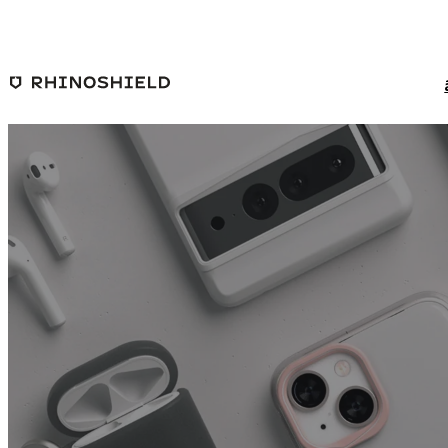
ข้ามไปยังเนื้อหาหลัก