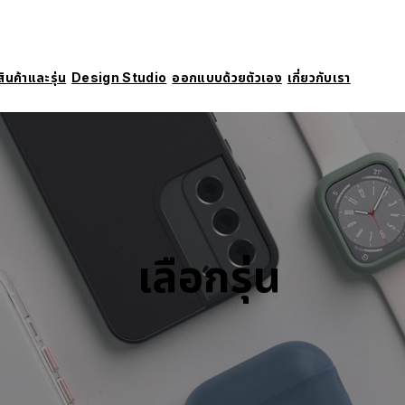
สินค้าและรุ่น
Design Studio
ออกแบบด้วยตัวเอง
เกี่ยวกับเรา
เลือกรุ่น