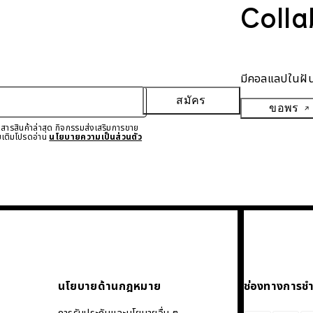
Colla
มีคอลแลปในฝัน
สมัคร
ขอพร
วสารสินค้าล่าสุด กิจกรรมส่งเสริมการขาย
มเติมโปรดอ่าน
นโยบายความเป็นส่วนตัว
นโยบายด้านกฎหมาย
ช่องทางการชำ
การรับประกันและนโยบายอื่น ๆ