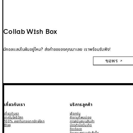
Collab Wish Box
มีคอลแลปในฝันอยู่ไหม? ส่งคำขอของคุณมาเลย เราพร้อมรับฟัง!
ขอพร
เกี่ยวกับเรา
บริการลูกค้า
เกี่ยวกับเรา
เลือกรุ่น
เทคโนโลยีวัสดุ
คำถามที่พบบ่อย
100% เคสกันกระแทกรักษ์โลก
การสนับสนุนสินค้า
Blog
บัตรกำนัลวันเกิด
ติดต่อเรา
ติดตามสถานะคำสั่งซื้อ