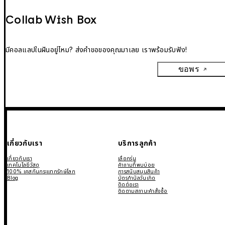
Collab Wish Box
มีคอลแลปในฝันอยู่ไหม? ส่งคำขอของคุณมาเลย เราพร้อมรับฟัง!
ขอพร
เกี่ยวกับเรา
บริการลูกค้า
เกี่ยวกับเรา
เลือกรุ่น
เทคโนโลยีวัสดุ
คำถามที่พบบ่อย
100% เคสกันกระแทกรักษ์โลก
การสนับสนุนสินค้า
Blog
บัตรกำนัลวันเกิด
ติดต่อเรา
ติดตามสถานะคำสั่งซื้อ