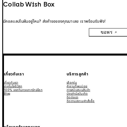
Collab Wish Box
มีคอลแลปในฝันอยู่ไหม? ส่งคำขอของคุณมาเลย เราพร้อมรับฟัง!
ขอพร
เกี่ยวกับเรา
บริการลูกค้า
เกี่ยวกับเรา
เลือกรุ่น
เทคโนโลยีวัสดุ
คำถามที่พบบ่อย
100% เคสกันกระแทกรักษ์โลก
การสนับสนุนสินค้า
Blog
บัตรกำนัลวันเกิด
ติดต่อเรา
ติดตามสถานะคำสั่งซื้อ
นโยบายด้านกฎหมาย