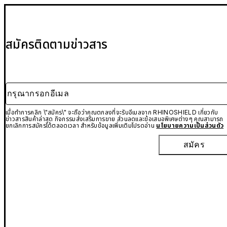
สมัครติดตามข่าวสาร
กรุณากรอกอีเมล
เมื่อทำการคลิก \"สมัคร\" จะถือว่าคุณตกลงที่จะรับอีเมลจาก RHINOSHIELD เกี่ยวกับ
ข่าวสารสินค้าล่าสุด กิจกรรมส่งเสริมการขาย ส่วนลดและข้อเสนอพิเศษต่างๆ คุณสามารถ
ยกเลิกการสมัครได้ตลอดเวลา สำหรับข้อมูลเพิ่มเติมโปรดอ่าน
นโยบายความเป็นส่วนตัว
สมัคร