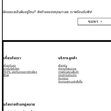
มีคอลแลปในฝันอยู่ไหม? ส่งคำขอของคุณมาเลย เราพร้อมรับฟัง!
ขอพร
เกี่ยวกับเรา
บริการลูกค้า
เกี่ยวกับเรา
เลือกรุ่น
เทคโนโลยีวัสดุ
คำถามที่พบบ่อย
100% เคสกันกระแทกรักษ์โลก
การสนับสนุนสินค้า
Blog
บัตรกำนัลวันเกิด
ติดต่อเรา
ติดตามสถานะคำสั่งซื้อ
นโยบายด้านกฎหมาย