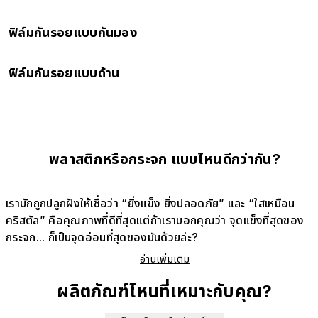
ความโปร่งใสสูง ให้หน้าจอใสชัดเป็นพิเศษ
ฟิล์มกันรอยแบบกันมอง
ปกป้องคนแอบมองจากด้านข้าง หมดห่วงเรื่องโดนแอบมองหน้าจอ
ฟิล์มกันรอยแบบด้าน
สัมผัสเรียบลื่น กันฝุ่น มีความคมชัดสูง คู่หูที่ดีที่สุดสำหรับคนเล่นเกมส์
พลาสติกหรือกระจก แบบไหนดีกว่ากัน?
เรามักถูกปลูกฝังให้เชื่อว่า “ยิ่งแข็ง ยิ่งปลอดภัย” และ “ใสเหมือน
คริสตัล” คือคุณภาพที่ดีที่สุดแต่ถ้าเราบอกคุณว่า จุดแข็งที่สุดของ
กระจก... ก็เป็นจุดอ่อนที่สุดของมันด้วยล่ะ?
อ่านเพิ่มเติม
ผลิตภัณฑ์ไหนที่เหมาะกับคุณ?