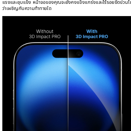
แรงและชุบแข็ง หน้าจอของคุณจะยังคงแข็งแกร่งและไร้รอยขีดข่วนไม
ว่าเผชิญกับความท้าทายใด