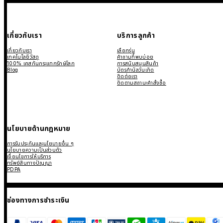
เกี่ยวกับเรา
บริการลูกค้า
เกี่ยวกับเรา
เลือกรุ่น
เทคโนโลยีวัสดุ
คำถามที่พบบ่อย
100% เคสกันกระแทกรักษ์โลก
การสนับสนุนสินค้า
Blog
บัตรกำนัลวันเกิด
ติดต่อเรา
ติดตามสถานะคำสั่งซื้อ
นโยบายด้านกฎหมาย
การรับประกันและนโยบายอื่น ๆ
นโยบายความเป็นส่วนตัว
เงื่อนไขการให้บริการ
ทรัพย์สินทางปัญญา
PDPA
ช่องทางการชำระเงิน