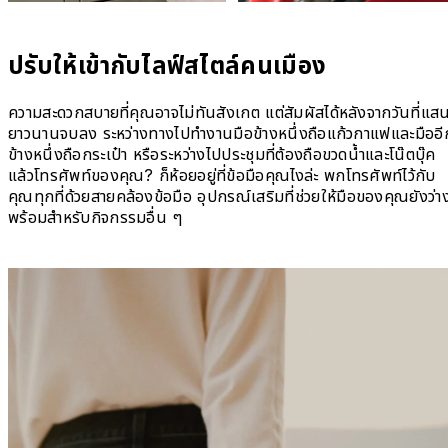
ปรับให้เข้ากับไลฟ์สไตล์คนเมือง
ความสะดวกสบายที่คุณอาจไม่ทันสังเกต แต่สัมผัสได้หลังจากวันที่แส
ยาวนานจบลง ระหว่างทางไปทำงานมือข้างหนึ่งถือแก้วกาแฟและมืออี
ข้างหนึ่งถือกระเป๋า หรือระหว่างไปประชุมที่ต้องถือขวดน้ำและโน๊ตบุ๊ค
แล้วโทรศัพท์ของคุณ? ก็ห้อยอยู่ที่ข้อมือคุณไงล่ะ พกโทรศัพท์ไว้กับ
คุณทุกที่ด้วยสายคล้องข้อมือ อุปกรณ์เสริมที่ช่วยให้มือของคุณยังว่า
พร้อมสำหรับกิจกรรมอื่น ๆ