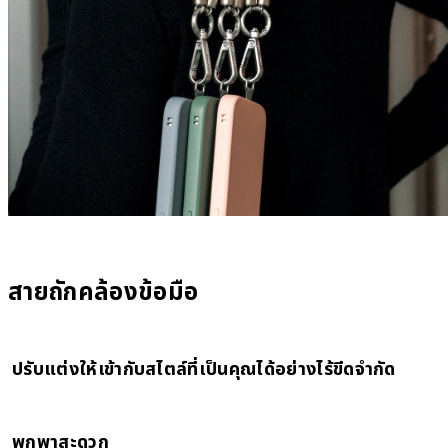
สายถักคล้องข้อมือ
ปรับแต่งให้เข้ากับสไตล์ที่เป็นคุณได้อย่างไร้ขีดจำกัด
โทรศัพท์แต่ละเครื่องดูเหมือนกันไปหมด มีอะไรที่จะช่วยให้โทรศัพท์ดูโดดเด่นขึ้น
พกพาสะดวก