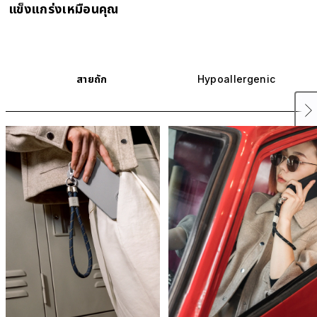
การป้องกันเชื้อแบคทีเรียจากการใช้งานถือเป็นสิ่งสำคัญที่ไม่ควรมองข้าม สาย
แข็งแกร่งเหมือนคุณ
คล้องข้อมือ Hypoallergenic มีคุณสมบัติกันน้ำและกันเหงื่อ ใช้งานในหน้าร้
ได้อย่างสบาย และล้างทำความสะอาดได้บ่อยเท่าที่คุณต้องการ
สายคล้องของเราได้ผ่านการทดสอบที่เข้มงวดโดยทีมวัสดุศาสตร์ ถึงแม้ว่าวัสดุ
มีเนื้อนิ่ม แต่มันถูดออกแบบมาเพื่อให้มีความทนทาน แข็งแกร่ง และเสียหายได้
ยาก ห้อยสายคล้องไว้ที่ข้อมือคุณ แล้วออกไปลุยกันเลย
สายถัก
Hypoallergenic