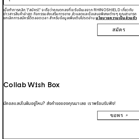
เมื่อทำการคลิก \"สมัคร\" จะถือว่าคุณตกลงที่จะรับอีเมลจาก RHINOSHIELD เกี่ยวกับ
ข่าวสารสินค้าล่าสุด กิจกรรมส่งเสริมการขาย ส่วนลดและข้อเสนอพิเศษต่างๆ คุณสามารถ
ยกเลิกการสมัครได้ตลอดเวลา สำหรับข้อมูลเพิ่มเติมโปรดอ่าน
นโยบายความเป็นส่วนตัว
สมัคร
Collab Wish Box
มีคอลแลปในฝันอยู่ไหม? ส่งคำขอของคุณมาเลย เราพร้อมรับฟัง!
ขอพร