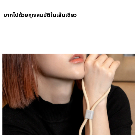
มาได้บ้างนะ? RHINOSHIELD สร้างสรรค์อุปกรณ์เสริมที่คุณสามารถเลือก
ออกแบบได้เอง ให้คุณเลือกจับคู่สายถักคล้องข้อมือ 4 สี ไปแมทช์กับเคส
เราใช้มือทั้งสองข้างของเราในการทำงานต่าง ๆ ในแต่ละวัน เพื่อเป็นการถนอม
มากไปด้วยคุณสมบัติในเส้นเดียว
โทรศัพท์ที่มีลายพิมพ์ให้เลือกมากกว่า 3,000 ดีไซน์ ตัวเลือกเยอะขนาดนี้ คิด
มือของคุณขณะใช้งานสายคล้องคู่กับโทรศัพท์ เราได้ออกแบบสายคล้องให้มีน้ำ
หนักเลยละสิ!
หนักเบา และด้วยขนาดที่กะทัดรัดช่วยให้พกพาได้อย่างสะดวก สามารถเก็บเอาไว
นี้ไม่ใช่แค่สายคล้องข้อมือทั่วไป แต่ยังเป็นแฟชั่นไอเทมสำหรับคุณได้อีกด้วย
ในกระเป๋าเสื้อผ้าได้อย่างพอดี
เพียงแค่เหน็บ RHINOSHIELD สายคล้องข้อมือไว้บนเข็มขัด หรือคล้องไว้บน
กระเป๋า จะใช้เป็นที่ห้อยกุญแจ หรือสายรัดของก็ย่อมได้