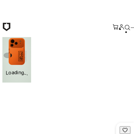
ข้ามไปยังเนื้อหาหลัก
TAIPEI 101 - Architectural Blueprint
Search
มุมมองแกลเลอรี
n
i
g
d
.
a
.
o
.
L